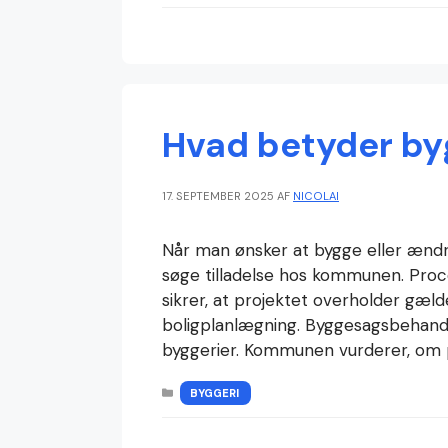
Hvad betyder b
17. SEPTEMBER 2025
AF
NICOLAI
Når man ønsker at bygge eller ændr
søge tilladelse hos kommunen. Pro
sikrer, at projektet overholder gæld
boligplanlægning. Byggesagsbehandli
byggerier. Kommunen vurderer, om 
KATEGORIER
BYGGERI