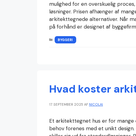
mulighed for en overskuelig proce
løsninger. Prisen afhænger af mange
arkitekttegnede alternativer. Når 
på forhånd er designet af byggefirm
KATEGORIER
BYGGERI
Hvad koster arki
17. SEPTEMBER 2025
AF
NICOLAI
Et arkitekttegnet hus er for mange 
behov forenes med et unikt design. 
skiller sig ud fra standardløsninger.