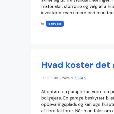
materialer, størrelse og valg af ark
investerer man i mere end mursten
KATEGORIER
BYGGERI
Hvad koster det 
17. SEPTEMBER 2025
AF
NICOLAI
At opføre en garage kan være en pr
boligejere. En garage beskytter bile
opbevaringsplads og kan øge husets
af flere faktorer. Når man taler om o