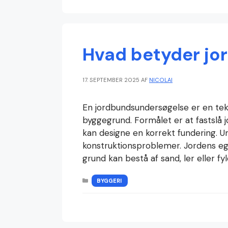
Hvad betyder jo
17. SEPTEMBER 2025
AF
NICOLAI
En jordbundsundersøgelse er en tek
byggegrund. Formålet er at fastsl
kan designe en korrekt fundering. U
konstruktionsproblemer. Jordens ege
grund kan bestå af sand, ler eller 
KATEGORIER
BYGGERI