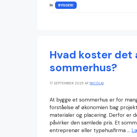
KATEGORIER
BYGGERI
Hvad koster det 
sommerhus?
17. SEPTEMBER 2025
AF
NICOLAI
At bygge et sommerhus er for mang
forståelse af økonomien bag projekte
materialer og placering. Derfor er de
påvirker den samlede pris. Et som
entreprenør eller typehusfirma …
L