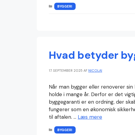
KATEGORIER
BYGGERI
Hvad betyder by
17. SEPTEMBER 2025
AF
NICOLAI
Når man bygger eller renoverer sin b
holde i mange år. Derfor er det vigti
byggegaranti er en ordning, der ska
fungerer som en økonomisk sikkerhe
til aftalen. …
Læs mere
KATEGORIER
BYGGERI